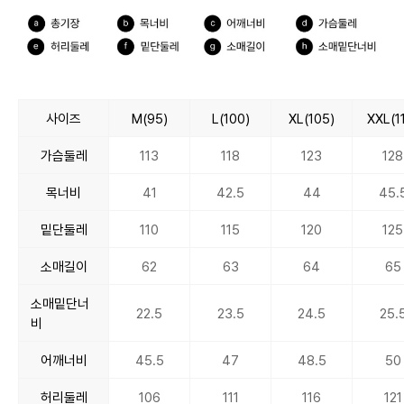
사이즈
M(95)
L(100)
XL(105)
XXL(1
가슴둘레
113
118
123
128
목너비
41
42.5
44
45.
밑단둘레
110
115
120
125
소매길이
62
63
64
65
소매밑단너
22.5
23.5
24.5
25.
비
어깨너비
45.5
47
48.5
50
허리둘레
106
111
116
121