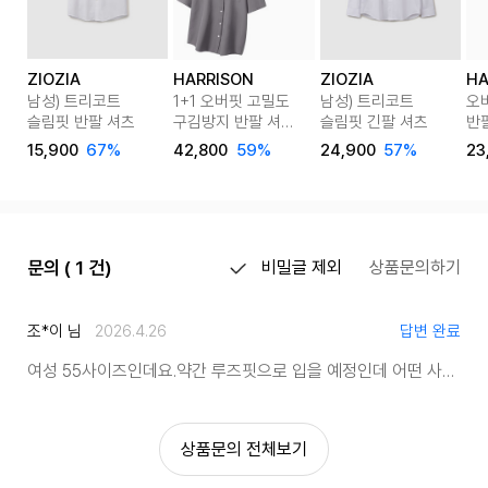
ZIOZIA
HARRISON
ZIOZIA
HA
남성) 트리코트
1+1 오버핏 고밀도
남성) 트리코트
오
슬림핏 반팔 셔츠
구김방지 반팔 셔츠
슬림핏 긴팔 셔츠
반팔
307 JEK1057
JK
15,900
67%
42,800
59%
24,900
57%
23
문의 ( 1 건)
비밀글 제외
상품문의하기
조*이 님
2026.4.26
답변 완료
여성 55사이즈인데요.
약간 루즈핏으로 입을 예정인데 어떤 사이즈가 이쁠까요?
상품문의 전체보기