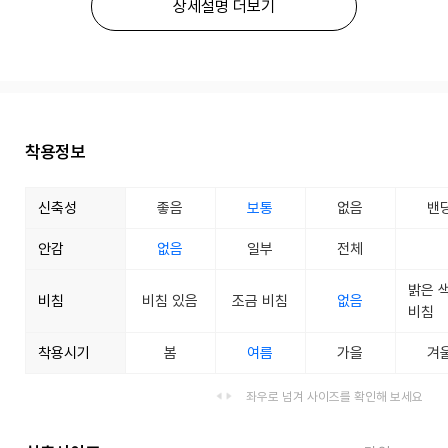
상세설명 더보기
착용정보
신축성
좋음
보통
없음
밴
안감
없음
일부
전체
밝은 
비침
비침 있음
조금 비침
없음
비침
착용시기
봄
여름
가을
겨
좌우로 넘겨 사이즈를 확인해 보세요