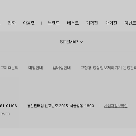
프
잡화
아울렛
브랜드
베스트
기획전
매거진
이벤
SITEMAP
광고제휴문의
매장안내
멤버십안내
고정형 영상정보처리기기 운영관
1-01106
통신판매업 신고번호 2015-서울강동-1890
사업자정보확인
ERVED