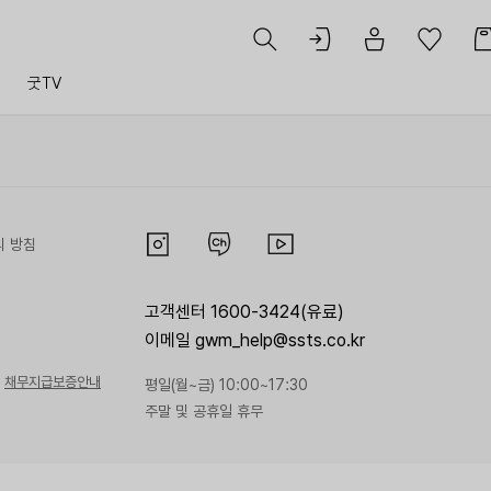
트
굿TV
리 방침
고객센터 1600-3424(유료)
이메일 gwm_help@ssts.co.kr
채무지급보증안내
평일(월~금) 10:00~17:30
주말 및 공휴일 휴무