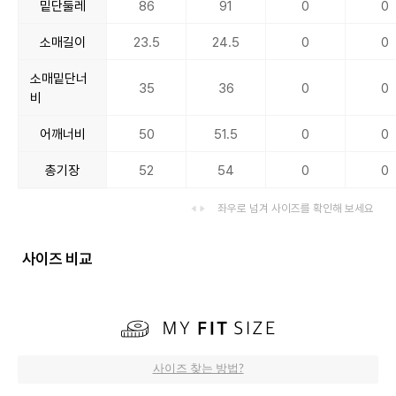
밑단둘레
86
91
0
0
소매길이
23.5
24.5
0
0
소매밑단너
35
36
0
0
비
어깨너비
50
51.5
0
0
총기장
52
54
0
0
좌우로 넘겨 사이즈를 확인해 보세요
사이즈 비교