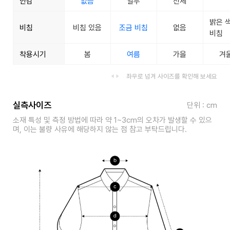
안감
없음
일부
전체
밝은 
비침
비침 있음
조금 비침
없음
비침
착용시기
봄
여름
가을
겨
좌우로 넘겨 사이즈를 확인해 보세요
실측사이즈
단위 : cm
소재 특성 및 측정 방법에 따라 약 1~3cm의 오차가 발생할 수 있으
며, 이는 불량 사유에 해당하지 않는 점 참고 부탁드립니다.