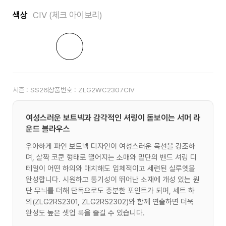
색상
CIV (체크 아이보리)
시즌 :
SS26
상품번호 :
ZLG2WC2307CIV
여성스러운 보트넥과 감각적인 셔링이 돋보이는 서머 라
운드 블라우스
우아하게 파인 보트넥 디자인이 여성스러운 목선을 강조하
며, 살짝 코쿤 형태로 떨어지는 소매와 밑단의 밴드 셔링 디
테일이 어떤 하의와 매치해도 입체적이고 세련된 실루엣을
완성합니다. 시원하고 통기성이 뛰어난 소재에 개성 있는 원
단 무늬를 더해 단독으로도 충분한 포인트가 되며, 세트 하
의(ZLG2RS2301, ZLG2RS2302)와 함께 연출하면 더욱
완성도 높은 셋업 룩을 즐길 수 있습니다.