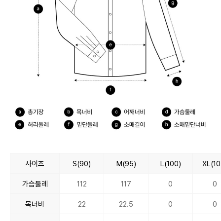
사이즈
S(90)
M(95)
L(100)
XL(10
가슴둘레
112
117
0
0
목너비
22
22.5
0
0