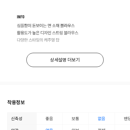
상세설명 더보기
착용정보
신축성
좋음
보통
없음
밴