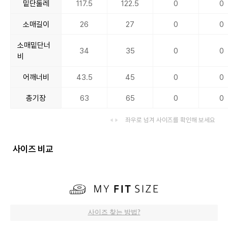
밑단둘레
117.5
122.5
0
0
소매길이
26
27
0
0
소매밑단너
34
35
0
0
비
어깨너비
43.5
45
0
0
총기장
63
65
0
0
좌우로 넘겨 사이즈를 확인해 보세요
사이즈 비교