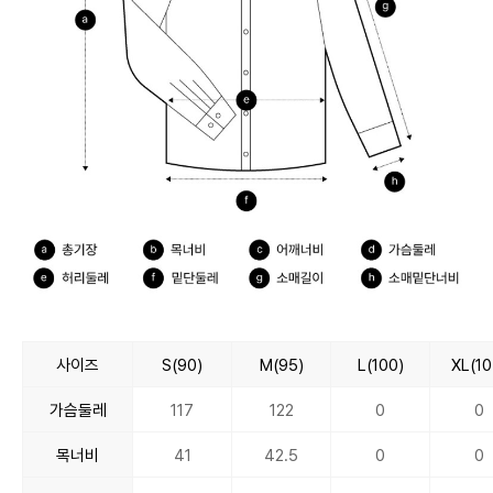
사이즈
S(90)
M(95)
L(100)
XL(10
가슴둘레
117
122
0
0
목너비
41
42.5
0
0