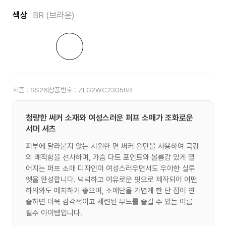
색상
BR (브라운)
시즌 :
SS26
상품번호 :
ZLG2WC2305BR
청량한 써커 소재와 여성스러운 퍼프 소매가 조화로운
서머 셔츠
피부에 달라붙지 않는 시원한 면 써커 원단을 사용하여 극강
의 쾌적함을 선사하며, 가슴 다트 포인트와 볼륨감 있게 떨
어지는 퍼프 소매 디자인이 여성스러우면서도 우아한 실루
엣을 완성합니다. 넉넉하고 여유로운 핏으로 제작되어 어떤
하의와도 매치하기 좋으며, 소매단을 가볍게 한 단 접어 연
출하면 더욱 감각적이고 세련된 무드를 즐길 수 있는 여름
필수 아이템입니다.