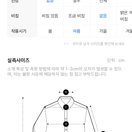
안감
없음
일부
전체
밝은 
비침
비침 있음
조금 비침
없음
비침
착용시기
봄
여름
가을
겨
좌우로 넘겨 사이즈를 확인해 보세요
실측사이즈
단위 : cm
소재 특성 및 측정 방법에 따라 약 1~3cm의 오차가 발생할 수 있으
며, 이는 불량 사유에 해당하지 않는 점 참고 부탁드립니다.