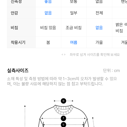
신축성
좋음
보통
없음
밴
안감
없음
일부
전체
밝은 
비침
비침 있음
조금 비침
없음
비침
착용시기
봄
여름
가을
겨
좌우로 넘겨 사이즈를 확인해 보세요
실측사이즈
단위 : cm
소재 특성 및 측정 방법에 따라 약 1~3cm의 오차가 발생할 수 있으
며, 이는 불량 사유에 해당하지 않는 점 참고 부탁드립니다.