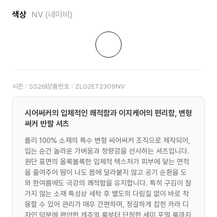
색상
NV (네이비)
시즌 :
SS26
상품번호 :
ZLG2ET2309NV
시어써커의 입체적인 쾌적함과 이지케어의 편리함, 변형
써커 반팔 셔츠
폴리 100% 소재의 특수 변형 씨어써커 조직으로 제작되어,
입는 순간 놀라운 가벼움과 청량감을 선사하는 셔츠입니다.
원단 표면의 올록볼록한 입체적 텍스처가 피부에 닿는 면적
을 줄여주어 땀이 나도 몸에 달라붙지 않고 공기 순환을 도
와 한여름에도 극강의 쾌적함을 유지합니다. 특히 구김이 잘
가지 않는 소재 특성상 세탁 후 별도의 다림질 없이 바로 착
용할 수 있어 관리가 매우 간편하며, 정갈하게 잡힌 카라 디
자인 덕분에 편안한 캐주얼 룩부터 단정한 세미 포멀 룩까지