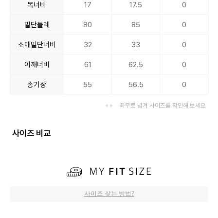
목너비
17
17.5
0
밑단둘레
80
85
0
소매밑단너비
32
33
0
어깨너비
61
62.5
0
총기장
55
56.5
0
좌우로 넘겨 사이즈를 확인해 보세요
사이즈 비교