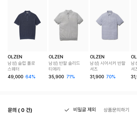
OLZEN
OLZEN
OLZEN
OL
남성) 슬럽 폴로
남성) 반팔 솔리드
남성) 시어서커 반팔
남
스웨터
티에리
셔츠
셔
49,000
64%
35,900
71%
31,900
70%
31
문의 ( 0 건)
비밀글 제외
상품문의하기