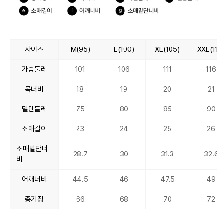
사이즈
M(95)
L(100)
XL(105)
XXL(1
가슴둘레
101
106
111
116
목너비
18
19
20
21
밑단둘레
75
80
85
90
소매길이
23
24
25
26
소매밑단너
28.7
30
31.3
32.
비
어깨너비
44.5
46
47.5
49
총기장
66
68
70
72