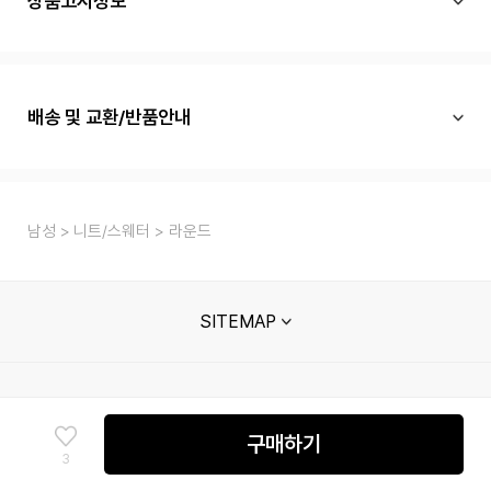
상품고시정보
배송 및 교환/반품안내
남성
니트/스웨터
라운드
SITEMAP
고객센터
매장안내
멤버십 안내
단체주문문의
구매하기
3
신성통상㈜ 사업자정보