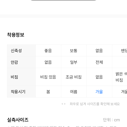
착용정보
신축성
좋음
보통
없음
밴
안감
없음
일부
전체
밝은 
비침
비침 있음
조금 비침
없음
비침
착용시기
봄
여름
가을
겨
좌우로 넘겨 사이즈를 확인해 보세요
실측사이즈
단위 : cm