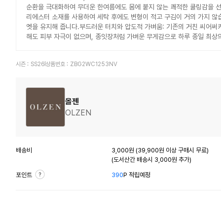
순환을 극대화하여 무더운 한여름에도 몸에 붙지 않는 쾌적한 쿨링감을 선
리에스터 소재를 사용하여 세탁 후에도 변형이 적고 구김이 거의 가지 않습
엣을 유지해 줍니다.부드러운 터치와 압도적 가벼움: 기존의 거친 씨어써
해도 피부 자극이 없으며, 종잇장처럼 가벼운 무게감으로 하루 종일 최상
시즌 :
SS26
상품번호 :
ZBG2WC1253NV
올젠
OLZEN
배송비
3,000원 (39,900원 이상 구매시 무료)
(도서산간 배송시 3,000원 추가)
포인트
390
P 적립예정