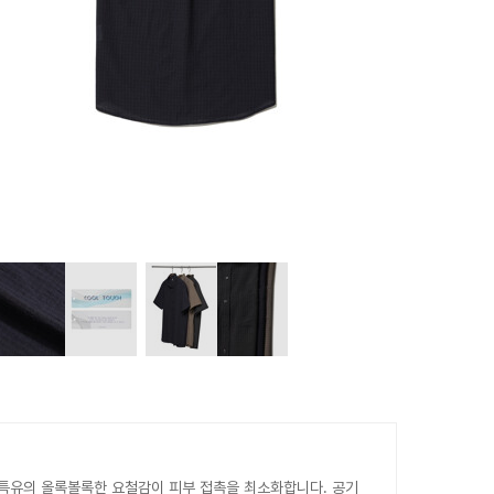
 특유의 올록볼록한 요철감이 피부 접촉을 최소화합니다. 공기