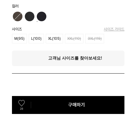
컬러
사이즈
사이즈 가이드
M(95)
L(100)
XL(105)
XXL(110)
3XL(115)
구매하기
28