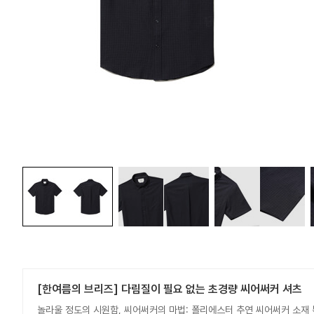
[한여름의 브리즈] 다림질이 필요 없는 초경량 씨어써커 셔츠
놀라울 정도의 시원함, 씨어써커의 마법: 폴리에스터 추연 씨어써커 소재