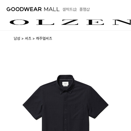
셀렉트샵
폴햄샵
남성
셔츠
캐주얼셔츠