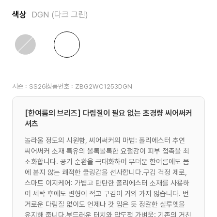
색상
DGN (다크 그린)
시즌 :
SS26
상품번호 :
ZBG2WC1253DGN
[한여름의 브리즈] 다림질이 필요 없는 초경량 씨어써커
셔츠
놀라울 정도의 시원함, 씨어써커의 마법: 폴리에스터 추연
씨어써커 소재 특유의 올록볼록한 요철감이 피부 접촉을 최
소화합니다. 공기 순환을 극대화하여 무더운 한여름에도 몸
에 붙지 않는 쾌적한 쿨링감을 선사합니다.구김 걱정 제로,
스마트 이지케어: 가볍고 탄탄한 폴리에스터 소재를 사용하
여 세탁 후에도 변형이 적고 구김이 거의 가지 않습니다. 번
거로운 다림질 없이도 언제나 갓 입은 듯 정갈한 실루엣을
유지해 줍니다.부드러운 터치와 압도적 가벼움: 기존의 거친