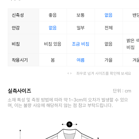
신축성
좋음
보통
없음
밴
안감
없음
일부
전체
밝은 
비침
비침 있음
조금 비침
없음
비침
착용시기
봄
여름
가을
겨
좌우로 넘겨 사이즈를 확인해 보세요
실측사이즈
단위 : cm
소재 특성 및 측정 방법에 따라 약 1~3cm의 오차가 발생할 수 있으
며, 이는 불량 사유에 해당하지 않는 점 참고 부탁드립니다.