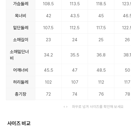
가슴둘레
108.5
113.5
118.5
123.
목너비
42
43.5
45
46.
밑단둘레
107.5
112.5
117.5
122.
소매길이
23
24
25
26
소매밑단너
34.2
35.5
36.8
38.
비
어깨너비
45.5
47
48.5
50
허리둘레
102
107
112
117
총기장
72
74
76
78
좌우로 넘겨 사이즈를 확인해 보세요
사이즈 비교