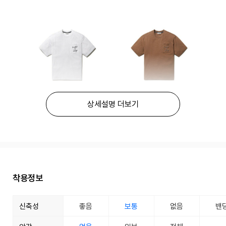
상세설명 더보기
착용정보
신축성
좋음
보통
없음
밴