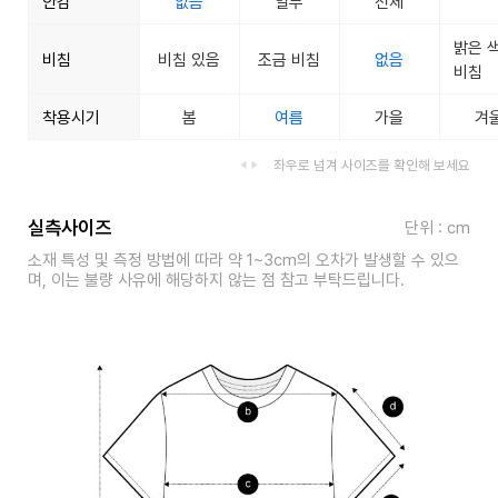
안감
없음
일부
전체
밝은 
비침
비침 있음
조금 비침
없음
비침
착용시기
봄
여름
가을
겨
좌우로 넘겨 사이즈를 확인해 보세요
실측사이즈
단위 : cm
소재 특성 및 측정 방법에 따라 약 1~3cm의 오차가 발생할 수 있으
며, 이는 불량 사유에 해당하지 않는 점 참고 부탁드립니다.