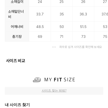
소매길이
24
25
26
27
소매밑단너
33.7
35
36.3
37.
비
어깨너비
48.5
50
51.5
53
총기장
69
71
73
75
좌우로 넘겨 사이즈를 확인해 보세요
사이즈 비교