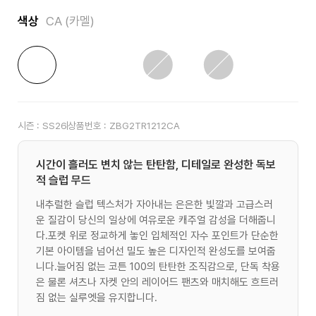
색상
CA (카멜)
시즌 :
SS26
상품번호 :
ZBG2TR1212CA
시간이 흘러도 변치 않는 탄탄함, 디테일로 완성한 독보
적 슬럽 무드
내추럴한 슬럽 텍스처가 자아내는 은은한 빛깔과 고급스러
운 질감이 당신의 일상에 여유로운 캐주얼 감성을 더해줍니
다.포켓 위로 정교하게 놓인 입체적인 자수 포인트가 단순한
기본 아이템을 넘어선 밀도 높은 디자인적 완성도를 보여줍
니다.늘어짐 없는 코튼 100의 탄탄한 조직감으로, 단독 착용
은 물론 셔츠나 자켓 안의 레이어드 팬츠와 매치해도 흐트러
짐 없는 실루엣을 유지합니다.