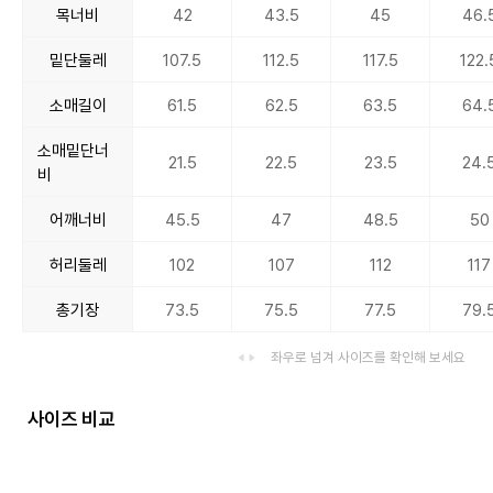
목너비
42
43.5
45
46.
밑단둘레
107.5
112.5
117.5
122.
소매길이
61.5
62.5
63.5
64.
소매밑단너
21.5
22.5
23.5
24.
비
어깨너비
45.5
47
48.5
50
허리둘레
102
107
112
117
총기장
73.5
75.5
77.5
79.
좌우로 넘겨 사이즈를 확인해 보세요
사이즈 비교