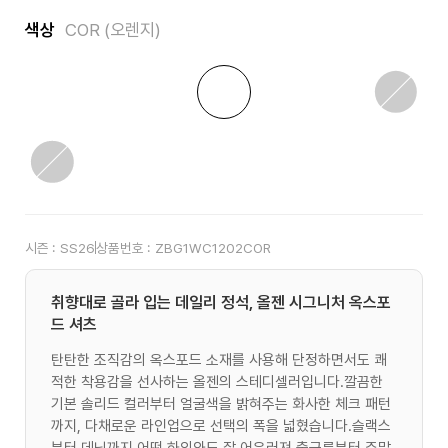
색상
COR (오렌지)
시즌 :
SS26
상품번호 :
ZBG1WC1202COR
취향대로 골라 입는 데일리 정석, 올젠 시그니처 옥스포
드 셔츠
탄탄한 조직감의 옥스포드 소재를 사용해 단정하면서도 쾌
적한 착용감을 선사하는 올젠의 스테디셀러입니다.깔끔한
기본 솔리드 컬러부터 얼굴색을 밝혀주는 화사한 체크 패턴
까지, 다채로운 라인업으로 선택의 폭을 넓혔습니다.슬랙스
부터 데님까지 어떤 하의와도 잘 어우러져 출근룩부터 주말