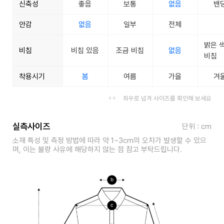
신축성
좋음
보통
없음
밴
안감
없음
일부
전체
밝은 
비침
비침 있음
조금 비침
없음
비침
착용시기
봄
여름
가을
겨
좌우로 넘겨 사이즈를 확인해 보세요
실측사이즈
단위 : cm
소재 특성 및 측정 방법에 따라 약 1~3cm의 오차가 발생할 수 있으
며, 이는 불량 사유에 해당하지 않는 점 참고 부탁드립니다.