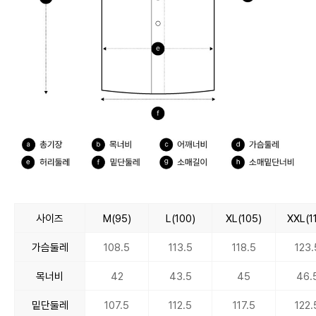
사이즈
M(95)
L(100)
XL(105)
XXL(1
가슴둘레
108.5
113.5
118.5
123.
목너비
42
43.5
45
46.
밑단둘레
107.5
112.5
117.5
122.