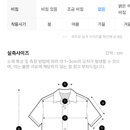
밝은 
비침
비침 있음
조금 비침
없음
비침
착용시기
봄
여름
가을
겨
좌우로 넘겨 사이즈를 확인해 보세요
실측사이즈
단위 : cm
소재 특성 및 측정 방법에 따라 약 1~3cm의 오차가 발생할 수 있으
며, 이는 불량 사유에 해당하지 않는 점 참고 부탁드립니다.