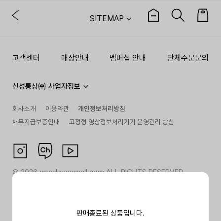
SITEMAP
고객센터
매장안내
멤버십 안내
단체주문문의
신성통상㈜ 사업자정보
회사소개
이용약관
개인정보처리방침
채무지급보증안내
고정형 영상정보처리기기 운영관리 방침
©
2026
goodwearmall.com ALL RIGHTS RESERVED
판매종료된 상품입니다.