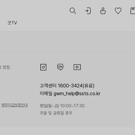
트
굿TV
리 방침
고객센터 1600-3424(유료)
이메일 gwm_help@ssts.co.kr
채무지급보증안내
평일(월~금) 10:00~17:30
주말 및 공휴일 휴무