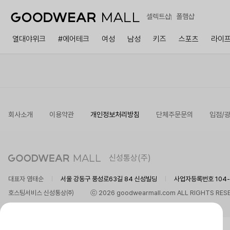
셀렉트샵
폴햄샵
열대야위크
#에어테크
여성
남성
키즈
스포츠
라이
회사소개
이용약관
개인정보처리방침
단체주문문의
입점/
신성통상(주)
대표자 염태순
서울 강동구 풍성로63길 84 신성빌딩
사업자등록번호 104-8
호스팅서비스 신성통상㈜
ⓒ 2026 goodwearmall.com ALL RIGHTS RES