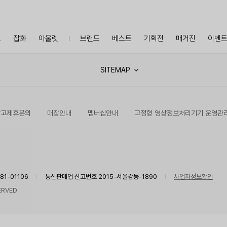
프
잡화
아울렛
브랜드
베스트
기획전
매거진
이벤
SITEMAP
광고제휴문의
매장안내
멤버십안내
고정형 영상정보처리기기 운영관
1-01106
통신판매업 신고번호 2015-서울강동-1890
사업자정보확인
ERVED