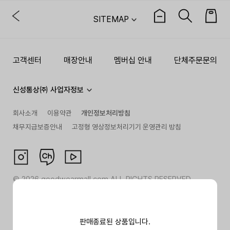
SITEMAP
고객센터
매장안내
멤버십 안내
단체주문문의
신성통상㈜ 사업자정보
회사소개
이용약관
개인정보처리방침
채무지급보증안내
고정형 영상정보처리기기 운영관리 방침
©
2026
goodwearmall.com ALL RIGHTS RESERVED
판매종료된 상품입니다.