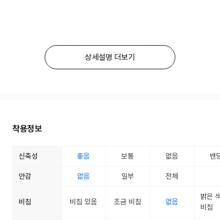
상세설명 더보기
착용정보
신축성
좋음
보통
없음
밴
안감
없음
일부
전체
밝은 
비침
비침 있음
조금 비침
없음
비침