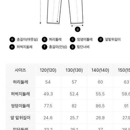
사이즈
120(120)
130(130)
140(140)
150(1
허리둘레
54
57
60
63
허벅지둘레
49.3
52.4
55.5
58.
엉덩이둘레
77.5
82
86.5
91
앞 밑위길이
24.6
25.7
26.8
27.
밑단둘레
33.2
35.1
37
38.