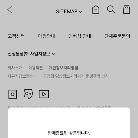
SITEMAP
고객센터
매장안내
멤버십 안내
단체주문문의
신성통상㈜ 사업자정보
회사소개
이용약관
개인정보처리방침
채무지급보증안내
고정형 영상정보처리기기 운영관리 방침
©
2026
goodwearmall.com ALL RIGHTS RESERVED
판매종료된 상품입니다.