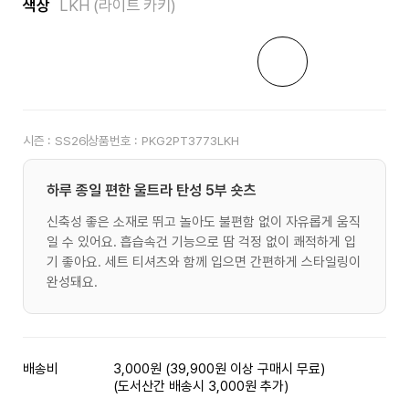
색상
LKH (라이트 카키)
시즌 :
SS26
상품번호 :
PKG2PT3773LKH
하루 종일 편한 울트라 탄성 5부 숏츠
신축성 좋은 소재로 뛰고 놀아도 불편함 없이 자유롭게 움직
일 수 있어요. 흡습속건 기능으로 땀 걱정 없이 쾌적하게 입
기 좋아요. 세트 티셔츠와 함께 입으면 간편하게 스타일링이
완성돼요.
배송비
3,000원 (39,900원 이상 구매시 무료)
(도서산간 배송시 3,000원 추가)