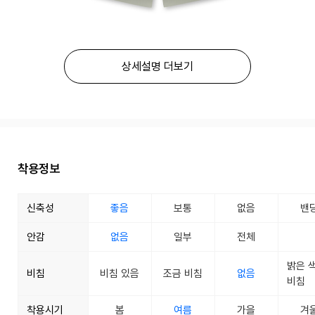
상세설명 더보기
착용정보
신축성
좋음
보통
없음
밴
안감
없음
일부
전체
밝은 
비침
비침 있음
조금 비침
없음
비침
착용시기
봄
여름
가을
겨