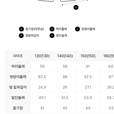
사이즈
130(130)
140(140)
150(150)
160(1
허리둘레
55
58
61
64
엉덩이둘레
83.5
88
92.5
97
앞 밑위길이
24.9
26
27.1
28.
밑단둘레
49.1
51.5
53.9
56.
총기장
41
45
49
53