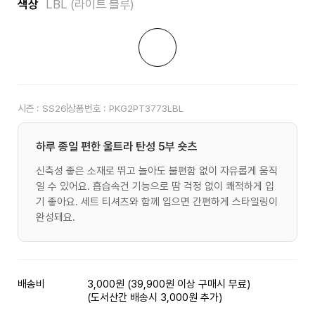
색상
LBL (라이트 블루)
시즌 :
SS26
상품번호 :
PKG2PT3773LBL
하루 종일 편한 울트라 탄성 5부 숏츠
신축성 좋은 소재로 뛰고 놀아도 불편함 없이 자유롭게 움직
일 수 있어요. 흡습속건 기능으로 땀 걱정 없이 쾌적하게 입
기 좋아요. 세트 티셔츠와 함께 입으면 간편하게 스타일링이
완성돼요.
배송비
3,000원 (39,900원 이상 구매시 무료)
(도서산간 배송시 3,000원 추가)