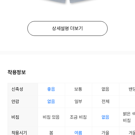
상세설명 더보기
착용정보
신축성
좋음
보통
없음
밴
안감
없음
일부
전체
밝은 
비침
비침 있음
조금 비침
없음
비침
착용시기
봄
여름
가을
겨