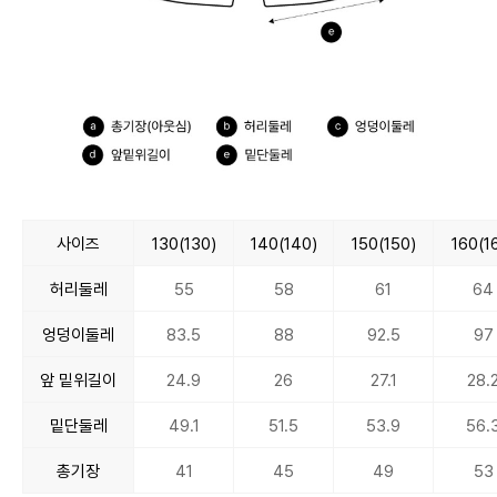
사이즈
130(130)
140(140)
150(150)
160(1
허리둘레
55
58
61
64
엉덩이둘레
83.5
88
92.5
97
앞 밑위길이
24.9
26
27.1
28.
밑단둘레
49.1
51.5
53.9
56.
총기장
41
45
49
53