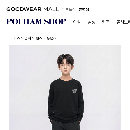
셀렉트샵
폴햄샵
여성
남성
키즈
콜라보
키즈
남아
팬츠
롱팬츠