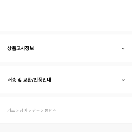
상품고시정보
배송 및 교환/반품안내
키즈
남아
팬츠
롱팬츠