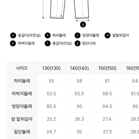
사이즈
130(130)
140(140)
150(150)
160(1
허리둘레
55
58
61
64
허벅지둘레
52.5
55.5
58.5
61.
엉덩이둘레
85.5
90
94.5
99
앞 밑위길이
25.2
26.3
27.4
28.
밑단둘레
24.7
26
27.3
28.