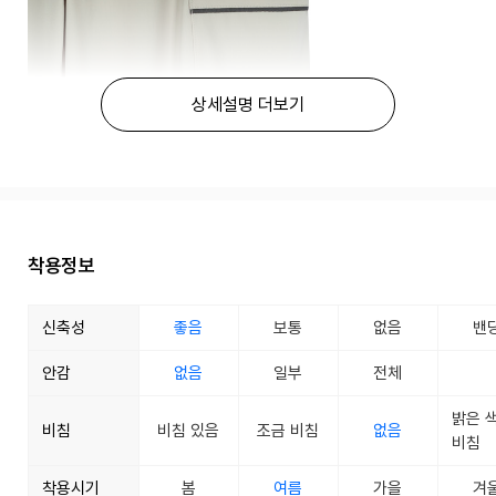
상세설명 더보기
착용정보
신축성
좋음
보통
없음
밴
안감
없음
일부
전체
밝은 
비침
비침 있음
조금 비침
없음
비침
착용시기
봄
여름
가을
겨