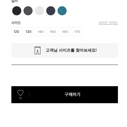
컬러
사이즈
사이즈 가이드
120
130
140
150
160
170
구매하기
13