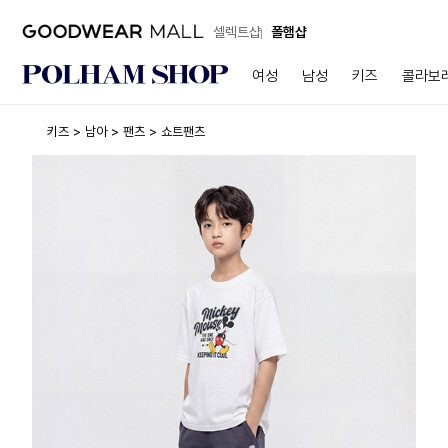
셀렉트샵
폴햄샵
여성
남성
키즈
콜라보
키즈
남아
팬츠
쇼트팬츠