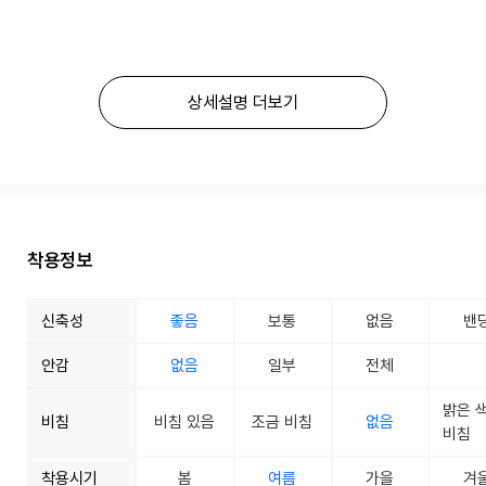
상세설명 더보기
착용정보
신축성
좋음
보통
없음
밴
안감
없음
일부
전체
밝은 
비침
비침 있음
조금 비침
없음
비침
착용시기
봄
여름
가을
겨