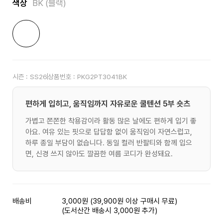
색상
BK (블랙)
시즌 :
SS26
상품번호 :
PKG2PT3041BK
편하게 입히고, 움직임까지 자유로운 쿨텐션 5부 숏츠
가볍고 쫀쫀한 착용감이라 활동 많은 날에도 편하게 입기 좋
아요. 여유 있는 핏으로 답답함 없이 움직임이 자연스럽고,
하루 종일 부담이 없습니다. 동일 컬러 반팔티와 함께 입으
면, 신경 쓰지 않아도 깔끔한 여름 코디가 완성돼요.
배송비
3,000원 (39,900원 이상 구매시 무료)
(도서산간 배송시 3,000원 추가)