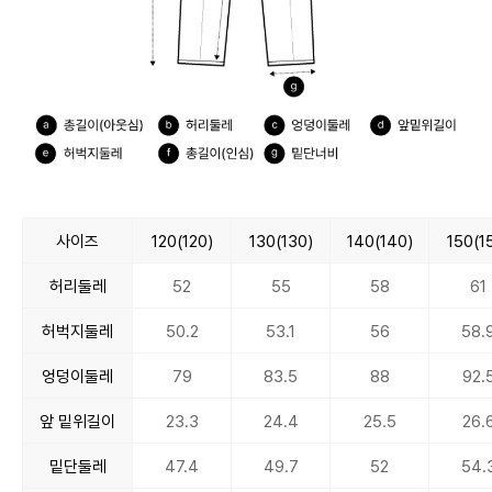
사이즈
120(120)
130(130)
140(140)
150(1
허리둘레
52
55
58
61
허벅지둘레
50.2
53.1
56
58.
엉덩이둘레
79
83.5
88
92.
앞 밑위길이
23.3
24.4
25.5
26.
밑단둘레
47.4
49.7
52
54.