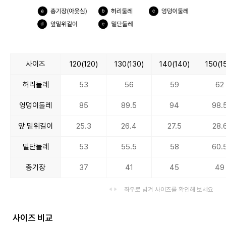
사이즈
120(120)
130(130)
140(140)
150(1
허리둘레
53
56
59
62
엉덩이둘레
85
89.5
94
98.
앞 밑위길이
25.3
26.4
27.5
28.
밑단둘레
53
55.5
58
60.
총기장
37
41
45
49
좌우로 넘겨 사이즈를 확인해 보세요
사이즈 비교