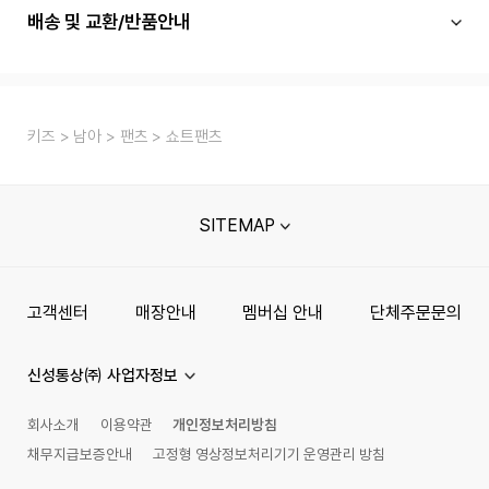
배송 및 교환/반품안내
키즈
남아
팬츠
쇼트팬츠
SITEMAP
고객센터
매장안내
멤버십 안내
단체주문문의
신성통상㈜ 사업자정보
회사소개
이용약관
개인정보처리방침
채무지급보증안내
고정형 영상정보처리기기 운영관리 방침