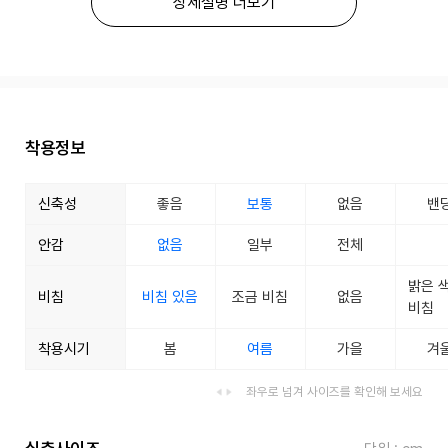
상세설명 더보기
착용정보
신축성
좋음
보통
없음
밴
안감
없음
일부
전체
밝은 
비침
비침 있음
조금 비침
없음
비침
착용시기
봄
여름
가을
겨
좌우로 넘겨 사이즈를 확인해 보세요