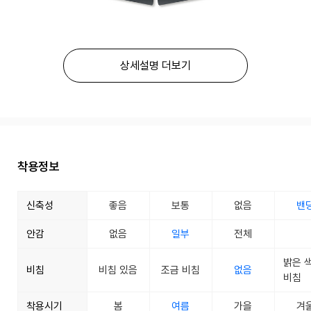
상세설명 더보기
착용정보
신축성
좋음
보통
없음
밴
안감
없음
일부
전체
밝은 
비침
비침 있음
조금 비침
없음
비침
착용시기
봄
여름
가을
겨