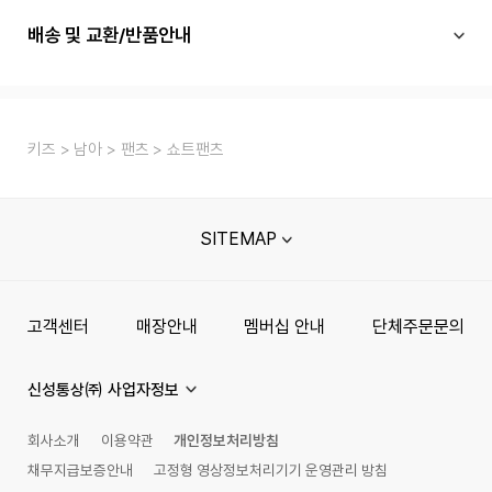
배송 및 교환/반품안내
키즈
남아
팬츠
쇼트팬츠
SITEMAP
고객센터
매장안내
멤버십 안내
단체주문문의
신성통상㈜ 사업자정보
회사소개
이용약관
개인정보처리방침
채무지급보증안내
고정형 영상정보처리기기 운영관리 방침