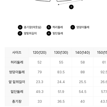
사이즈
120(120)
130(130)
140(140)
150(1
허리둘레
52
55
58
61
엉덩이둘레
79
83.5
88
92.
앞 밑위길이
23.3
24.4
25.5
26.
밑단둘레
49.3
51.9
54.5
57.
총기장
33
36.5
40
43.