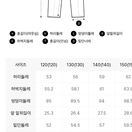
사이즈
120(120)
130(130)
140(140)
150(1
허리둘레
53
56
59
62
허벅지둘레
55.2
58.1
61
63.
엉덩이둘레
85
89.5
94
98.
앞 밑위길이
25.3
26.4
27.5
28.
밑단둘레
52
54.5
57
59.