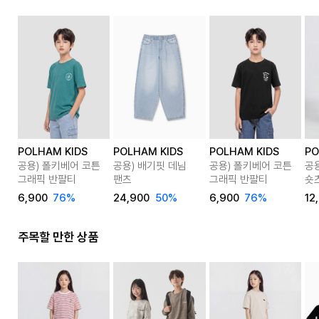
POLHAM KIDS
POLHAM KIDS
POLHAM KIDS
PO
공용) 폴키베어 코튼
공용) 배기핏 데님
공용) 폴키베어 코튼
공
그래픽 반팔티
팬츠
그래픽 반팔티
숏
6,900
76%
24,900
50%
6,900
76%
12
주목할 만한 상품