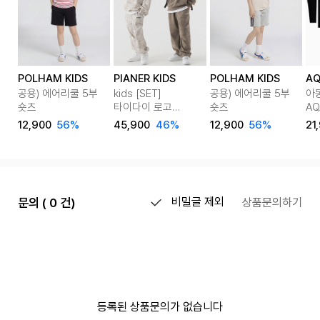
POLHAM KIDS
PIANER KIDS
POLHAM KIDS
AQ
공용) 에어리쿨 5부
kids [SET]
공용) 에어리쿨 5부
아
숏츠
타이다이 로고
숏츠
AQ
맨투맨&스트링 팬츠
반
12,900
56%
45,900
46%
12,900
56%
21
셋업 2color
on
문의 ( 0 건)
비밀글 제외
상품문의하기
등록된 상품문의가 없습니다