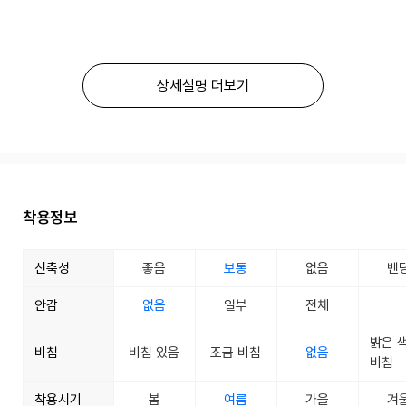
상세설명 더보기
착용정보
신축성
좋음
보통
없음
밴
안감
없음
일부
전체
밝은 
비침
비침 있음
조금 비침
없음
비침
착용시기
봄
여름
가을
겨