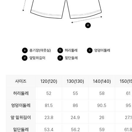
사이즈
120(120)
130(130)
140(140)
150(1
허리둘레
52
55
58
61
엉덩이둘레
81.5
86
90.5
95
앞 밑위길이
23.8
24.9
26
27.1
밑단둘레
53.4
56.2
59
61.