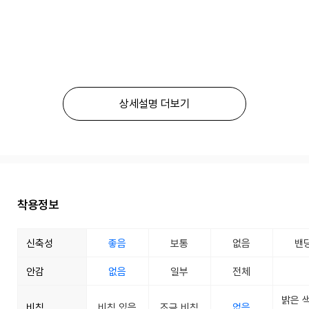
상세설명 더보기
착용정보
신축성
좋음
보통
없음
밴
안감
없음
일부
전체
밝은 
비침
비침 있음
조금 비침
없음