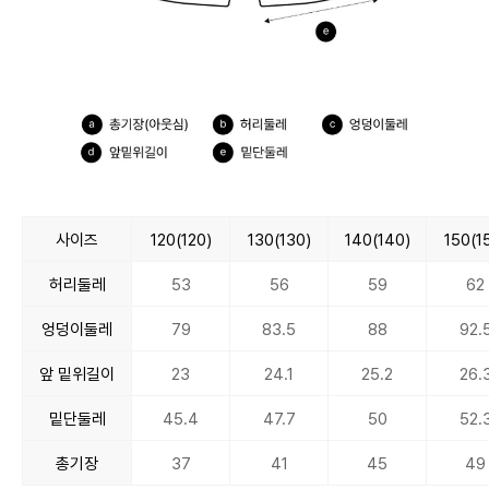
사이즈
120(120)
130(130)
140(140)
150(1
허리둘레
53
56
59
62
엉덩이둘레
79
83.5
88
92.
앞 밑위길이
23
24.1
25.2
26.
밑단둘레
45.4
47.7
50
52.
총기장
37
41
45
49