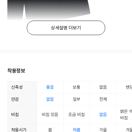
상세설명 더보기
착용정보
신축성
좋음
보통
없음
밴
안감
없음
일부
전체
밝은 
비침
비침 있음
조금 비침
없음
비침
착용시기
봄
여름
가을
겨