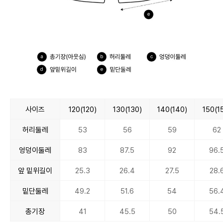
사이즈
120(120)
130(130)
140(140)
150(1
허리둘레
53
56
59
62
엉덩이둘레
83
87.5
92
96.
앞 밑위길이
25.3
26.4
27.5
28.
밑단둘레
49.2
51.6
54
56.
총기장
41
45.5
50
54.