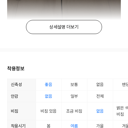
상세설명 더보기
착용정보
신축성
좋음
보통
없음
밴
안감
없음
일부
전체
밝은 
비침
비침 있음
조금 비침
없음
비침
착용시기
봄
여름
가을
겨