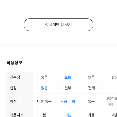
상세설명 더보기
착용정보
신축성
좋음
보통
없음
밴
안감
없음
일부
전체
밝은 
비침
비침 있음
조금 비침
없음
비침
착용시기
봄
여름
가을
겨