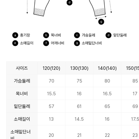
사이즈
120(120)
130(130)
140(140)
150(1
가슴둘레
70
75
80
85
목너비
15.5
16
16.5
17
밑단둘레
57
61
65
69
소매길이
13
14.5
16
17.
소매밑단너
20
21
22
23
비