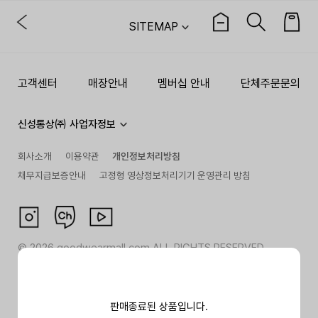
SITEMAP
고객센터
매장안내
멤버십 안내
단체주문문의
신성통상㈜ 사업자정보
회사소개
이용약관
개인정보처리방침
채무지급보증안내
고정형 영상정보처리기기 운영관리 방침
©
2026
goodwearmall.com ALL RIGHTS RESERVED
판매종료된 상품입니다.