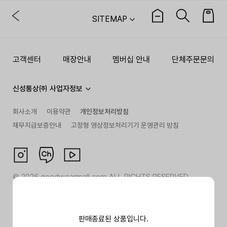
SITEMAP
고객센터
매장안내
멤버십 안내
단체주문문의
신성통상㈜ 사업자정보
회사소개
이용약관
개인정보처리방침
채무지급보증안내
고정형 영상정보처리기기 운영관리 방침
©
2026
goodwearmall.com ALL RIGHTS RESERVED
판매종료된 상품입니다.