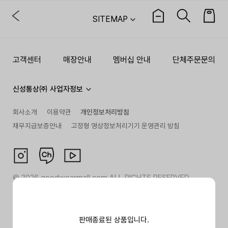
SITEMAP
고객센터
매장안내
멤버십 안내
단체주문문의
신성통상㈜ 사업자정보
회사소개
이용약관
개인정보처리방침
채무지급보증안내
고정형 영상정보처리기기 운영관리 방침
©
2026
goodwearmall.com ALL RIGHTS RESERVED
판매종료된 상품입니다.