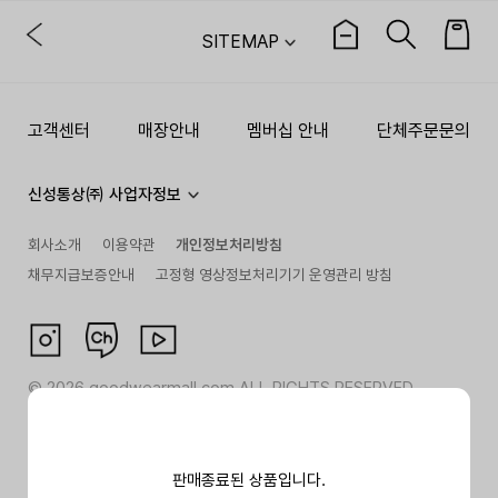
SITEMAP
고객센터
매장안내
멤버십 안내
단체주문문의
신성통상㈜ 사업자정보
회사소개
이용약관
개인정보처리방침
채무지급보증안내
고정형 영상정보처리기기 운영관리 방침
©
2026
goodwearmall.com ALL RIGHTS RESERVED
판매종료된 상품입니다.