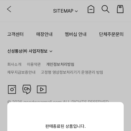
SITEMAP
고객센터
매장안내
멤버십 안내
단체주문문의
신성통상㈜ 사업자정보
회사소개
이용약관
개인정보처리방침
채무지급보증안내
고정형 영상정보처리기기 운영관리 방침
©
2026
goodwearmall.com ALL RIGHTS RESERVED
판매종료된 상품입니다.