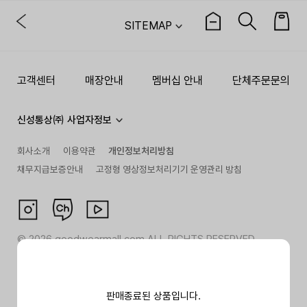
SITEMAP
고객센터
매장안내
멤버십 안내
단체주문문의
신성통상㈜ 사업자정보
회사소개
이용약관
개인정보처리방침
채무지급보증안내
고정형 영상정보처리기기 운영관리 방침
©
2026
goodwearmall.com ALL RIGHTS RESERVED
판매종료된 상품입니다.