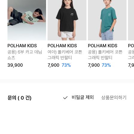
POLHAM KIDS
POLHAM KIDS
POLHAM KIDS
PO
공용) 6부 카고 데님
여아) 폴키베어 코튼
공용) 폴키베어 코튼
공
쇼츠
그래픽 반팔티
그래픽 반팔티
그
39,900
7,900
73%
7,900
73%
7,
문의 ( 0 건)
비밀글 제외
상품문의하기