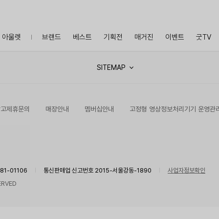
아울렛
브랜드
베스트
기획전
매거진
이벤트
굿TV
SITEMAP
광고제휴문의
매장안내
멤버십안내
고정형 영상정보처리기기 운영관
1-01106
통신판매업 신고번호 2015-서울강동-1890
사업자정보확인
ERVED