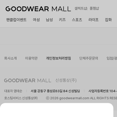
셀렉트샵
폴햄샵
팬클럽이벤트
여성
남성
키즈
스포츠
라이프
잡화
회사소개
이용약관
개인정보처리방침
단체주문문의
입점/
신성통상(주)
대표자 염태순
서울 강동구 풍성로63길 84 신성빌딩
사업자등록번호 104-8
호스팅서비스 신성통상㈜
ⓒ 2026 goodwearmall.com ALL RIGHTS RES