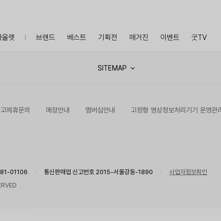
아울렛
브랜드
베스트
기획전
매거진
이벤트
굿TV
SITEMAP
광고제휴문의
매장안내
멤버십안내
고정형 영상정보처리기기 운영관
1-01106
통신판매업 신고번호 2015-서울강동-1890
사업자정보확인
ERVED