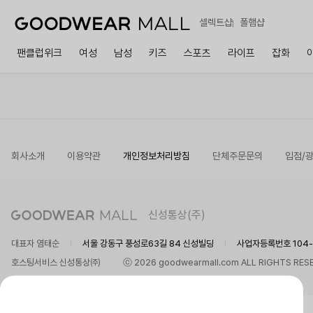
셀렉트샵
폴햄샵
팬클럽위크
여성
남성
키즈
스포츠
라이프
잡화
회사소개
이용약관
개인정보처리방침
단체주문문의
입점/
신성통상(주)
대표자 염태순
서울 강동구 풍성로63길 84 신성빌딩
사업자등록번호 104-8
호스팅서비스 신성통상㈜
ⓒ 2026 goodwearmall.com ALL RIGHTS RES