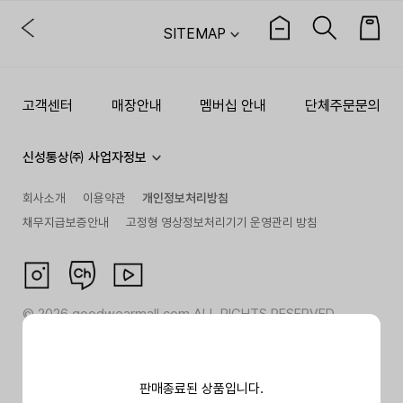
SITEMAP
고객센터
매장안내
멤버십 안내
단체주문문의
신성통상㈜ 사업자정보
회사소개
이용약관
개인정보처리방침
채무지급보증안내
고정형 영상정보처리기기 운영관리 방침
©
2026
goodwearmall.com ALL RIGHTS RESERVED
판매종료된 상품입니다.