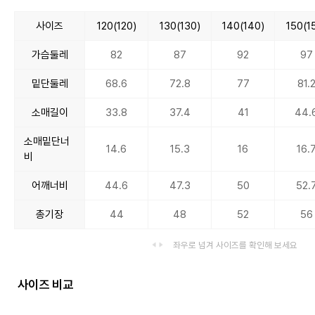
사이즈
120(120)
130(130)
140(140)
150(1
가슴둘레
82
87
92
97
밑단둘레
68.6
72.8
77
81.
소매길이
33.8
37.4
41
44.
소매밑단너
14.6
15.3
16
16.
비
어깨너비
44.6
47.3
50
52.
총기장
44
48
52
56
좌우로 넘겨 사이즈를 확인해 보세요
사이즈 비교