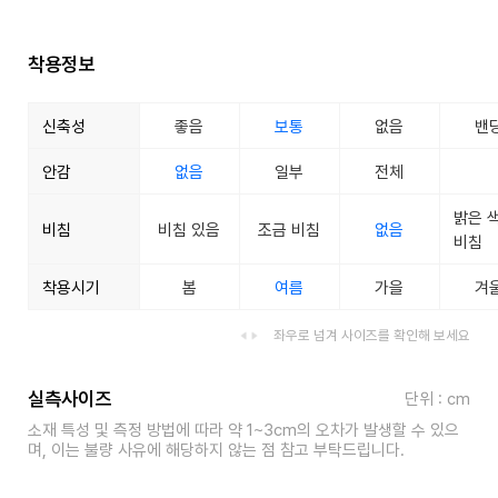
착용정보
신축성
좋음
보통
없음
밴
안감
없음
일부
전체
밝은 
비침
비침 있음
조금 비침
없음
비침
착용시기
봄
여름
가을
겨
좌우로 넘겨 사이즈를 확인해 보세요
실측사이즈
단위 : cm
소재 특성 및 측정 방법에 따라 약 1~3cm의 오차가 발생할 수 있으
며, 이는 불량 사유에 해당하지 않는 점 참고 부탁드립니다.