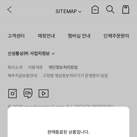
SITEMAP
고객센터
매장안내
멤버십 안내
단체주문문의
신성통상㈜ 사업자정보
회사소개
이용약관
개인정보처리방침
채무지급보증안내
고정형 영상정보처리기기 운영관리 방침
©
2026
goodwearmall.com ALL RIGHTS RESERVED
판매종료된 상품입니다.