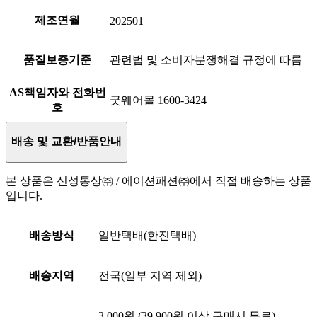
제조연월
202501
품질보증기준
관련법 및 소비자분쟁해결 규정에 따름
AS책임자와 전화번
굿웨어몰 1600-3424
호
배송 및 교환/반품안내
본 상품은 신성통상㈜ / 에이션패션㈜에서 직접 배송하는 상품
입니다.
배송방식
일반택배(한진택배)
배송지역
전국(일부 지역 제외)
3,000원 (39,900원 이상 구매시 무료)