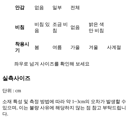
안감
없음
일부
전체
비침 있
조금 비
밝은 색
비침
없음
음
침
만 비침
착용시
봄
여름
가을
겨울
사계절
기
좌우로 넘겨 사이즈를 확인해 보세요
실측사이즈
단위 : cm
소재 특성 및 측정 방법에 따라 약 1~3cm의 오차가 발생할 수
있으며, 이는 불량 사유에 해당하지 않는 점 참고 부탁드립니
다.