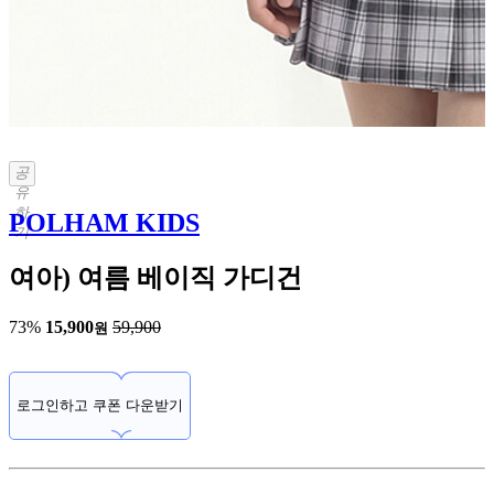
공
유
하
POLHAM KIDS
기
여아) 여름 베이직 가디건
73%
15,900
59,900
원
로그인하고 쿠폰 다운받기