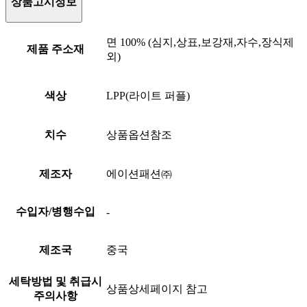
상품고시정보
면 100% (심지,상표,보강재,자수,장식제
제품 주소재
외)
색상
LPP(라이트 퍼플)
치수
상품옵션참조
제조자
에이션패션㈜
수입자/병행수입
-
제조국
중국
세탁방법 및 취급시
상품상세페이지 참고
주의사항