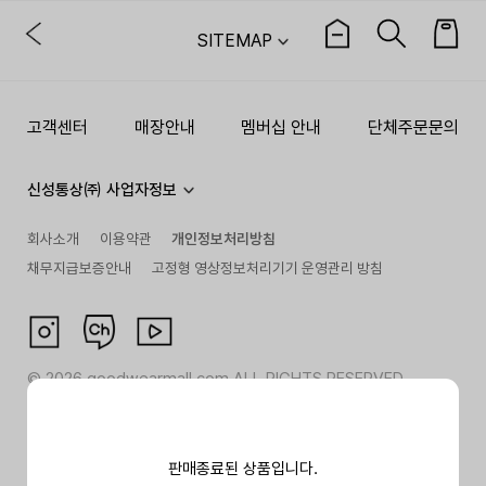
SITEMAP
고객센터
매장안내
멤버십 안내
단체주문문의
신성통상㈜ 사업자정보
회사소개
이용약관
개인정보처리방침
채무지급보증안내
고정형 영상정보처리기기 운영관리 방침
©
2026
goodwearmall.com ALL RIGHTS RESERVED
판매종료된 상품입니다.