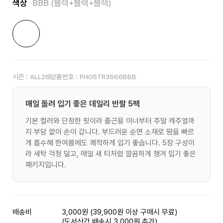
색상
BBB (블랙+블랙+블랙)
시즌 :
ALL26
상품번호 :
PHG5TR3666BBB
매일 돌려 입기 좋은 데일리 반팔 5팩
기본 컬러와 단정한 핏이라 출근용 이너부터 주말 캐주얼까
지 부담 없이 손이 갑니다. 부드러운 순면 소재로 땀을 빠르
게 흡수해 한여름에도 쾌적하게 입기 좋습니다. 5장 구성이
라 세탁 걱정 덜고, 매일 새 티처럼 깔끔하게 챙겨 입기 좋은
패키지입니다.
배송비
3,000원 (39,900원 이상 구매시 무료)
(도서산간 배송시 3,000원 추가)