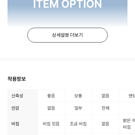
상세설명 더보기
착용정보
신축성
좋음
보통
없음
밴
안감
없음
일부
전체
밝은 
비침
비침 있음
조금 비침
없음
비침