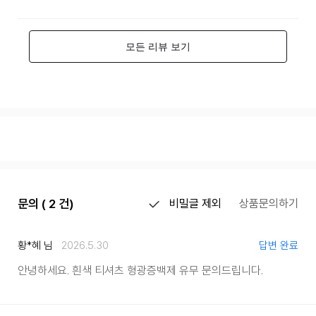
문의 ( 2 건)
비밀글 제외
상품문의하기
황*혜 님
2026.5.30
답변 완료
안녕하세요. 흰색 티셔츠 형광증백제 유무 문의드립니다.