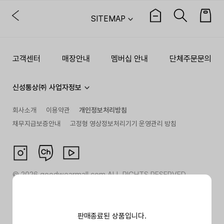
SITEMAP
고객센터
매장안내
멤버십 안내
단체주문문의
신성통상㈜ 사업자정보
회사소개
이용약관
개인정보처리방침
채무지급보증안내
고정형 영상정보처리기기 운영관리 방침
©
2026
goodwearmall.com ALL RIGHTS RESERVED
판매종료된 상품입니다.