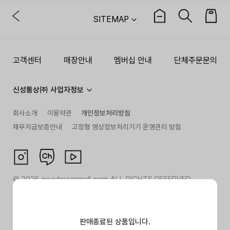
SITEMAP
고객센터
매장안내
멤버십 안내
단체주문문의
신성통상㈜ 사업자정보
회사소개
이용약관
개인정보처리방침
채무지급보증안내
고정형 영상정보처리기기 운영관리 방침
©
2026
goodwearmall.com ALL RIGHTS RESERVED
판매종료된 상품입니다.