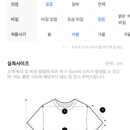
안감
없음
일부
전체
밝은 
비침
비침 있음
조금 비침
없음
비침
착용시기
봄
여름
가을
겨
좌우로 넘겨 사이즈를 확인해 보세요
실측사이즈
단위 : cm
소재 특성 및 측정 방법에 따라 약 1~3cm의 오차가 발생할 수 있으
며, 이는 불량 사유에 해당하지 않는 점 참고 부탁드립니다.