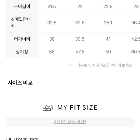
소매길이
21.5
22
22.5
23
소매밑단너
32.5
33.8
35.1
36.
비
어깨너비
38
39.5
41
42.
총기장
56
57.5
59
60.
좌우로 넘겨 사이즈를 확인해 보세요
사이즈 비교