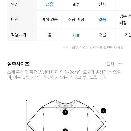
안감
없음
일부
전체
밝은 
비침
비침 있음
조금 비침
없음
비침
착용시기
봄
여름
가을
겨
좌우로 넘겨 사이즈를 확인해 보세요
실측사이즈
단위 : cm
소재 특성 및 측정 방법에 따라 약 1~3cm의 오차가 발생할 수 있으
며, 이는 불량 사유에 해당하지 않는 점 참고 부탁드립니다.