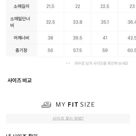
소매길이
21.5
22
22.5
23
소매밑단너
32.5
33.8
35.1
36.
비
어깨너비
38
39.5
41
42.
총기장
56
57.5
59
60.
좌우로 넘겨 사이즈를 확인해 보세요
사이즈 비교