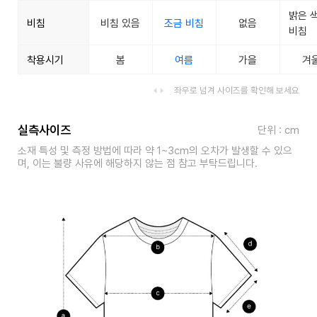
밝은 
비침
비침 있음
조금 비침
없음
비침
착용시기
봄
여름
가을
겨
좌우로 넘겨 사이즈를 확인해 보세요
실측사이즈
단위 : cm
소재 특성 및 측정 방법에 따라 약 1~3cm의 오차가 발생할 수 있으
며, 이는 불량 사유에 해당하지 않는 점 참고 부탁드립니다.