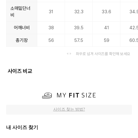
소매밑단너
31
32.3
33.6
34.
비
어깨너비
38
39.5
41
42.
총기장
56
57.5
59
60.
좌우로 넘겨 사이즈를 확인해 보세요
사이즈 비교