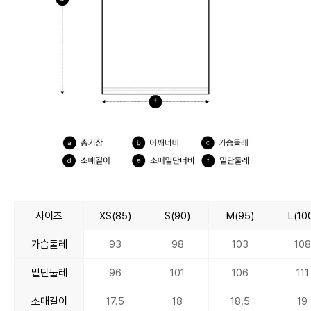
사이즈
XS(85)
S(90)
M(95)
L(10
가슴둘레
93
98
103
108
밑단둘레
96
101
106
111
소매길이
17.5
18
18.5
19