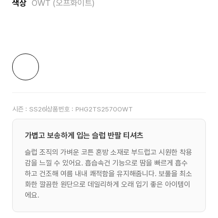
색상
OWT (오프화이트)
시즌 :
SS26
상품번호 :
PHG2TS2570OWT
가볍고 보송하게 입는 슬럽 반팔 티셔츠
슬럽 조직의 가벼운 코튼 혼방 소재로 부드럽고 시원한 착용
감을 느낄 수 있어요. 흡습속건 기능으로 땀을 빠르게 흡수
하고 건조해 여름 내내 쾌적함을 유지해줍니다. 보풀을 최소
화한 깔끔한 원단으로 데일리하게 오래 입기 좋은 아이템이
에요.