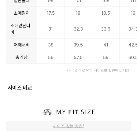
밑단둘레
96
101
106
111
소매길이
17.5
18
18.5
19
소매밑단너
31
32.3
33.6
34.
비
어깨너비
38
39.5
41
42.
총기장
56
57.5
59
60.
좌우로 넘겨 사이즈를 확인해 보세요
사이즈 비교