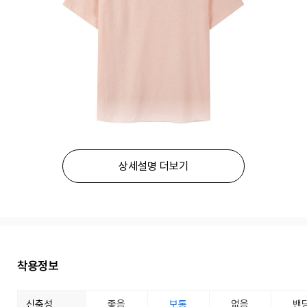
상세설명 더보기
착용정보
신축성
좋음
보통
없음
밴